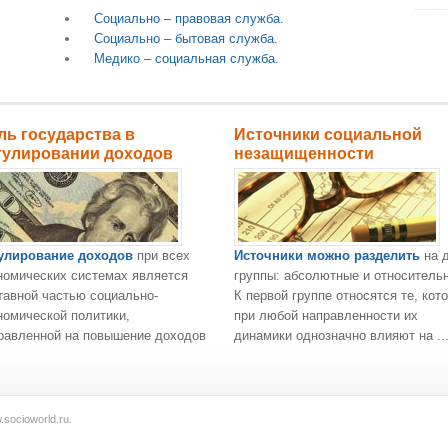
Социально – правовая служба.
Социально – бытовая служба.
Медико – социальная служба.
ль государства в
Источники социальной
гулировании доходов
незащищенности
улирование доходов
при всех
Источники можно разделить
на 
номических системах является
группы: абсолютные и относитель
тавной частью социально-
К первой группе относятся те, кот
номической политики,
при любой направленности их
равленной на повышение доходов
динамики однозначно влияют на
..
socioworld.ru.