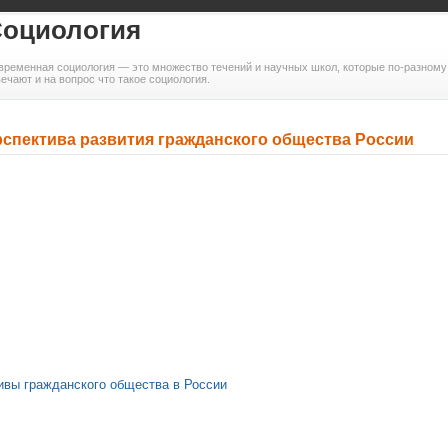
оциология
временная социология — это множество течений и научных школ, которые по-разному 
вечают и на вопрос что такое социология.
спектива развития гражданского общества России
ивы гражданского общества в России