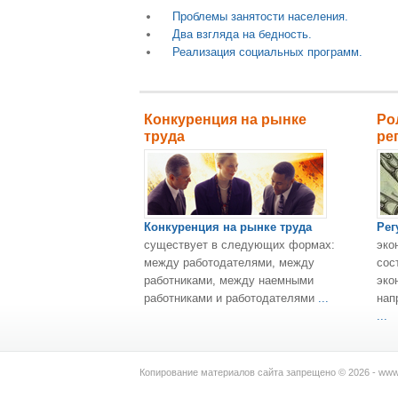
Проблемы занятости населения.
Два взгляда на бедность.
Реализация социальных программ.
Конкуренция на рынке
Ро
труда
ре
Конкуренция на рынке труда
Рег
существует в следующих формах:
эко
между работодателями, между
сос
работниками, между наемными
эко
работниками и работодателями
...
нап
...
Копирование материалов сайта запрещено © 2026 - www.